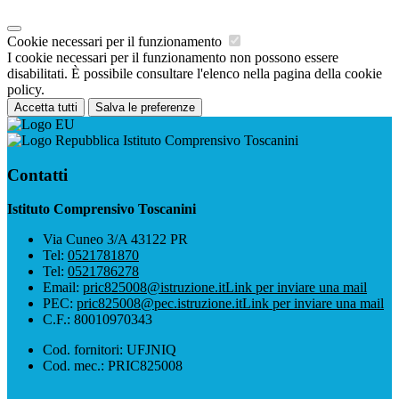
Cookie necessari per il funzionamento
I cookie necessari per il funzionamento non possono essere
disabilitati. È possibile consultare l'elenco nella pagina della cookie
policy.
Accetta tutti
Salva le preferenze
Istituto Comprensivo Toscanini
Contatti
Istituto Comprensivo Toscanini
Via Cuneo 3/A 43122 PR
Tel:
0521781870
Tel:
0521786278
Email:
pric825008@istruzione.it
Link per inviare una mail
PEC:
pric825008@pec.istruzione.it
Link per inviare una mail
C.F.: 80010970343
Cod. fornitori: UFJNIQ
Cod. mec.: PRIC825008