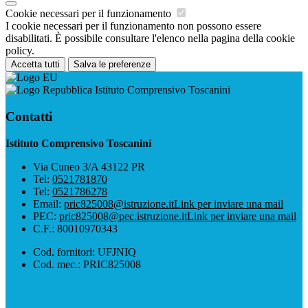
Cookie necessari per il funzionamento
I cookie necessari per il funzionamento non possono essere
disabilitati. È possibile consultare l'elenco nella pagina della cookie
policy.
Accetta tutti
Salva le preferenze
Istituto Comprensivo Toscanini
Contatti
Istituto Comprensivo Toscanini
Via Cuneo 3/A 43122 PR
Tel:
0521781870
Tel:
0521786278
Email:
pric825008@istruzione.it
Link per inviare una mail
PEC:
pric825008@pec.istruzione.it
Link per inviare una mail
C.F.: 80010970343
Cod. fornitori: UFJNIQ
Cod. mec.: PRIC825008