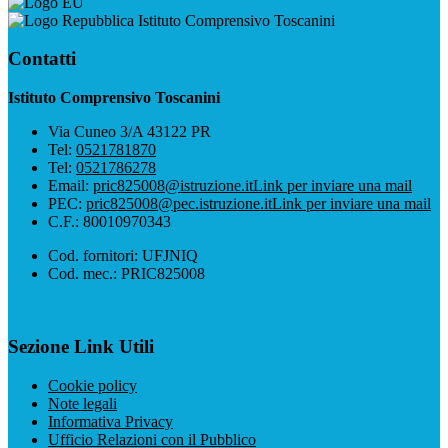
Istituto Comprensivo Toscanini
Contatti
Istituto Comprensivo Toscanini
Via Cuneo 3/A 43122 PR
Tel:
0521781870
Tel:
0521786278
Email:
pric825008@istruzione.it
Link per inviare una mail
PEC:
pric825008@pec.istruzione.it
Link per inviare una mail
C.F.: 80010970343
Cod. fornitori: UFJNIQ
Cod. mec.: PRIC825008
Sezione Link Utili
Cookie policy
Note legali
Informativa Privacy
Ufficio Relazioni con il Pubblico