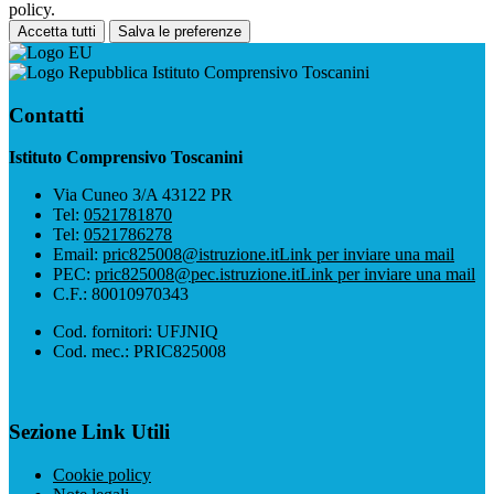
policy.
Accetta tutti
Salva le preferenze
Istituto Comprensivo Toscanini
Contatti
Istituto Comprensivo Toscanini
Via Cuneo 3/A 43122 PR
Tel:
0521781870
Tel:
0521786278
Email:
pric825008@istruzione.it
Link per inviare una mail
PEC:
pric825008@pec.istruzione.it
Link per inviare una mail
C.F.: 80010970343
Cod. fornitori: UFJNIQ
Cod. mec.: PRIC825008
Sezione Link Utili
Cookie policy