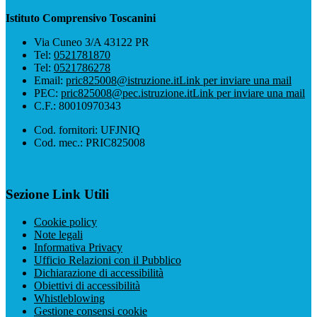
Istituto Comprensivo Toscanini
Via Cuneo 3/A 43122 PR
Tel:
0521781870
Tel:
0521786278
Email:
pric825008@istruzione.it
Link per inviare una mail
PEC:
pric825008@pec.istruzione.it
Link per inviare una mail
C.F.: 80010970343
Cod. fornitori: UFJNIQ
Cod. mec.: PRIC825008
Sezione Link Utili
Cookie policy
Note legali
Informativa Privacy
Ufficio Relazioni con il Pubblico
Dichiarazione di accessibilità
Obiettivi di accessibilità
Whistleblowing
Gestione consensi cookie