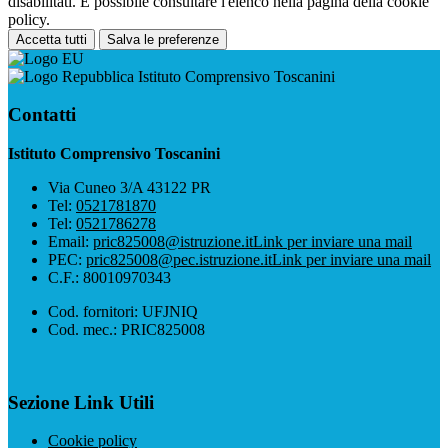
disabilitati. È possibile consultare l'elenco nella pagina della cookie
policy.
Accetta tutti
Salva le preferenze
Istituto Comprensivo Toscanini
Contatti
Istituto Comprensivo Toscanini
Via Cuneo 3/A 43122 PR
Tel:
0521781870
Tel:
0521786278
Email:
pric825008@istruzione.it
Link per inviare una mail
PEC:
pric825008@pec.istruzione.it
Link per inviare una mail
C.F.: 80010970343
Cod. fornitori: UFJNIQ
Cod. mec.: PRIC825008
Sezione Link Utili
Cookie policy