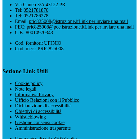
Via Cuneo 3/A 43122 PR
Tel:
0521781870
Tel:
0521786278
Email:
pric825008@istruzione.it
Link per inviare una mail
PEC:
pric825008@pec.istruzione.it
Link per inviare una mail
C.F.: 80010970343
Cod. fornitori: UFJNIQ
Cod. mec.: PRIC825008
Sezione Link Utili
Cookie policy
Note legali
Informativa Privacy
Ufficio Relazioni con il Pubblico
Dichiarazione di accessibilità
Obiettivi di accessibilità
Whistleblowing
Gestione consensi cookie
Amministrazione trasparente
Pagina visualizzata
87053
volte