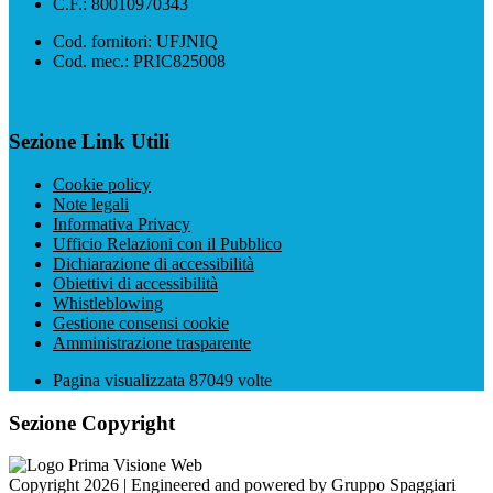
C.F.: 80010970343
Cod. fornitori: UFJNIQ
Cod. mec.: PRIC825008
Sezione Link Utili
Cookie policy
Note legali
Informativa Privacy
Ufficio Relazioni con il Pubblico
Dichiarazione di accessibilità
Obiettivi di accessibilità
Whistleblowing
Gestione consensi cookie
Amministrazione trasparente
Pagina visualizzata
87049
volte
Sezione Copyright
Copyright 2026 | Engineered and powered by Gruppo Spaggiari