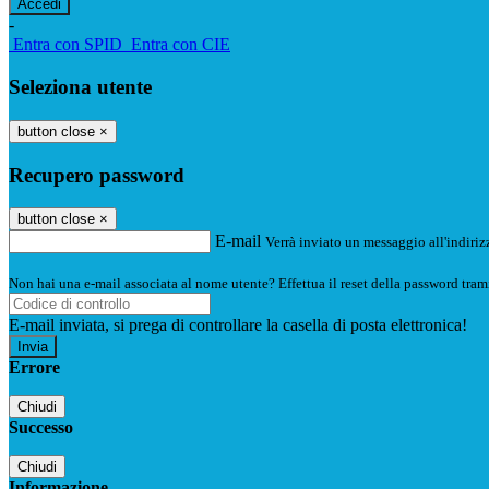
-
Entra con SPID
Entra con CIE
Seleziona utente
button close
×
Recupero password
button close
×
E-mail
Verrà inviato un messaggio all'indirizz
Non hai una e-mail associata al nome utente? Effettua il reset della password tram
E-mail inviata, si prega di controllare la casella di posta elettronica!
Errore
Chiudi
Successo
Chiudi
Informazione