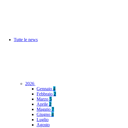
Tutte le news
2026
Gennaio
4
Febbraio
2
Marzo
5
Aprile
2
Maggio
7
Giugno
4
Luglio
Agosto